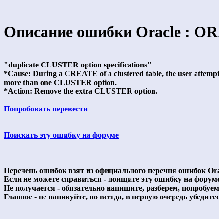
Описание ошибки Oracle : OR
"duplicate CLUSTER option specifications"
*Cause: During a CREATE of a clustered table, the user attempt
more than one CLUSTER option.
*Action: Remove the extra CLUSTER option.
Попробовать перевести
Поискать эту ошибку на форуме
Перечень ошибок взят из официального перечня ошибок Ora
Если не можете справиться - поищите эту ошибку на форум
Не получается - обязательно напишите, разберем, попробуе
Главное - не паникуйте, но всегда, в первую очередь убедитесь