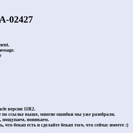
A-02427
ment.
message.
r
cle версии 11R2.
е по ссылке выше, многие ошибки мы уже разобрали.
м, пощупаем, понюхаем.
, что бекап есть и сделайте бекап того, что сейчас имеете :)