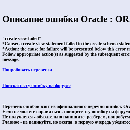
Описание ошибки Oracle : OR
"create view failed"
*Cause: a create view statement failed in the create schema state
*Action: the cause for failure will be presented below this error 
Follow appropriate action(s) as suggested by the subsequent erro
message.
Попробовать перевести
Поискать эту ошибку на форуме
Перечень ошибок взят из официального перечня ошибок Ora
Если не можете справиться - поищите эту ошибку на форум
Не получается - обязательно напишите, разберем, попробуе
Главное - не паникуйте, но всегда, в первую очередь убедитесь