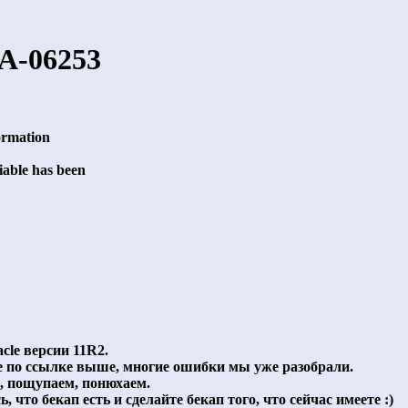
A-06253
ormation
able has been
cle версии 11R2.
е по ссылке выше, многие ошибки мы уже разобрали.
м, пощупаем, понюхаем.
, что бекап есть и сделайте бекап того, что сейчас имеете :)