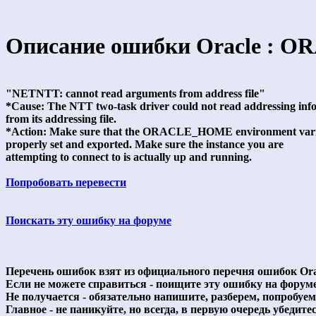
Описание ошибки Oracle : OR
"NETNTT: cannot read arguments from address file"
*Cause: The NTT two-task driver could not read addressing inf
from its addressing file.
*Action: Make sure that the ORACLE_HOME environment vari
properly set and exported. Make sure the instance you are
attempting to connect to is actually up and running.
Попробовать перевести
Поискать эту ошибку на форуме
Перечень ошибок взят из официального перечня ошибок Ora
Если не можете справиться - поищите эту ошибку на форум
Не получается - обязательно напишите, разберем, попробуе
Главное - не паникуйте, но всегда, в первую очередь убедитесь