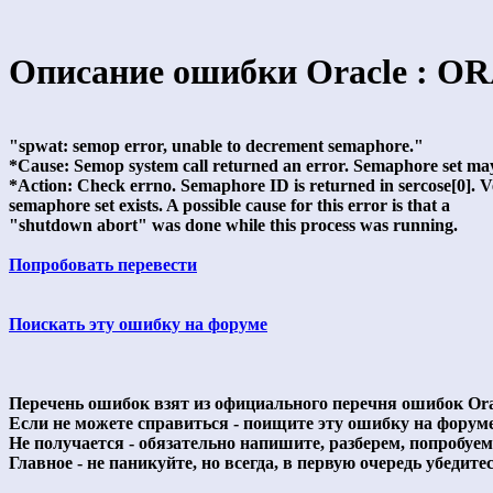
Описание ошибки Oracle : OR
"spwat: semop error, unable to decrement semaphore."
*Cause: Semop system call returned an error. Semaphore set may 
*Action: Check errno. Semaphore ID is returned in sercose[0]. V
semaphore set exists. A possible cause for this error is that a
"shutdown abort" was done while this process was running.
Попробовать перевести
Поискать эту ошибку на форуме
Перечень ошибок взят из официального перечня ошибок Ora
Если не можете справиться - поищите эту ошибку на форум
Не получается - обязательно напишите, разберем, попробуе
Главное - не паникуйте, но всегда, в первую очередь убедитесь